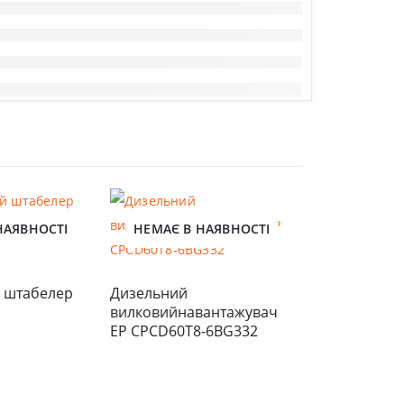
НАЯВНОСТІ
НЕМАЄ В НАЯВНОСТІ
НЕМАЄ В 
 штабелер 
Дизельний 
вилковийнавантажувач 
EP CPCD60T8-6BG332
Дизельний в