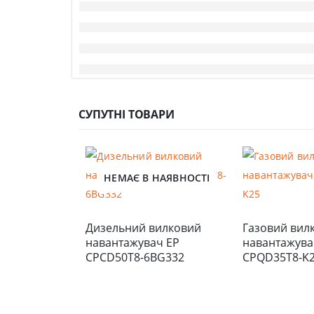
СУПУТНІ ТОВАРИ
НЕМАЄ В НАЯВНОСТІ
Дизельний вилковий 
Газовий вилк
навантажувач EP 
навантажувач
CPCD50T8-6BG332
CPQD35T8-K