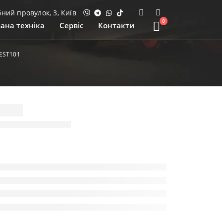
ий провулок, 3, Київ
0
ана техніка
Сервіс
Контакти
EST101