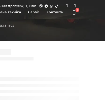
ий провулок, 3, Київ
0
ана техніка
Сервіс
Контакти
ES15-15CS