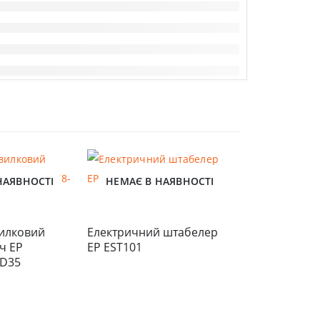
НАЯВНОСТІ
НЕМАЄ В НАЯВНОСТІ
илковий 
Електричний штабелер 
 EP 
EP EST101
4D35
Дизельний в