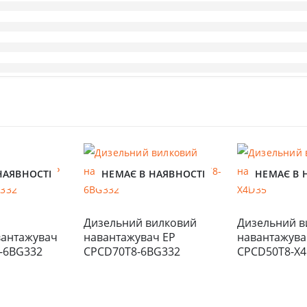
НАЯВНОСТІ
НЕМАЄ В НАЯВНОСТІ
НЕМАЄ В 
Дизельний вилковий 
Дизельний в
антажувач 
навантажувач EP 
навантажувач
-6BG332
CPCD70T8-6BG332
CPCD50T8-X