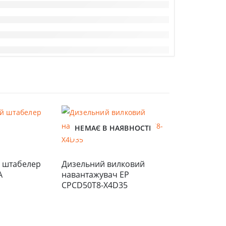
НЕМАЄ В НАЯВНОСТІ
НЕМАЄ В 
 штабелер 
Дизельний вилковий 
A
навантажувач EP 
CPCD50T8-X4D35
Електричний