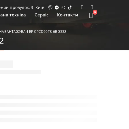
ий провулок, 3, Київ
0
ана техніка
Сервіс
Контакти
АВАНТАЖУВАЧ EP CPCD60T8-6BG332
2