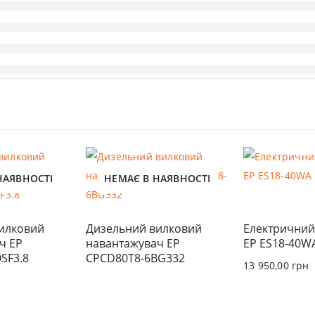
НАЯВНОСТІ
НЕМАЄ В НАЯВНОСТІ
илковий 
Дизельний вилковий 
Електричний
 EP 
навантажувач EP 
EP ES18-40W
SF3.8
CPCD80T8-6BG332
13 950,00
грн