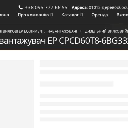
+38 095 777 66 55
Адреса:
01013 Деревообробн
овна
Про компанію
Каталог
Оренда
Вжив
 ВИЛКОВІ ЕР EQUIPMENT
,
НАВАНТАЖУВАЧІ
ДИЗЕЛЬНИЙ ВИЛКОВИЙН
вантажувач EP CPCD60T8-6BG33