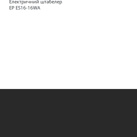
Електричний штабелер 
Е
EP ES16-16WA
E