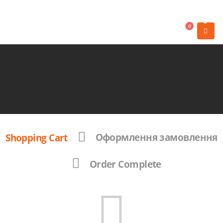
+38 095 777 66 55
Адреса:
01013 Деревообробний провулок, 3, Київ
0
Shopping Cart
Оформлення замовлення
Order Complete