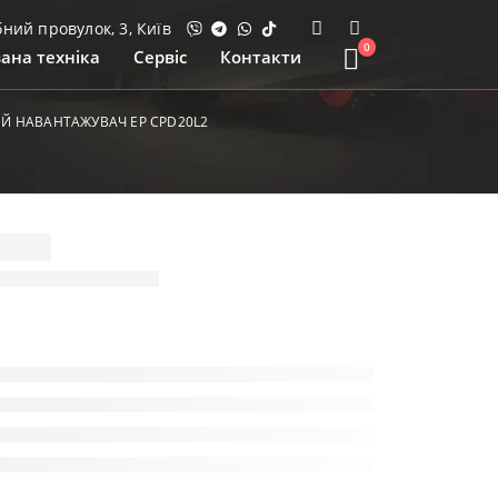
ий провулок, 3, Київ
0
ана техніка
Сервіс
Контакти
Й НАВАНТАЖУВАЧ EP CPD20L2