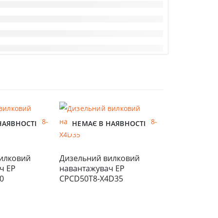
НАЯВНОСТІ
НЕМАЄ В НАЯВНОСТІ
НЕМАЄ В 
илковий 
Дизельний вилковий 
 EP 
навантажувач EP 
0
CPCD50T8-X4D35
Дизельний 