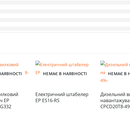
НАЯВНОСТІ
НЕМАЄ В НАЯВНОСТІ
НЕМАЄ В 
илковий 
Електричний штабелер 
Дизельний в
 EP 
EP ES16-RS
навантажувач
BG332
CPCD20T8-49