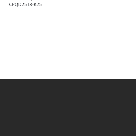
CPQD25T8-K25
C