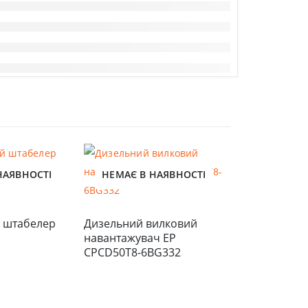
НАЯВНОСТІ
НЕМАЄ В НАЯВНОСТІ
НЕМАЄ В 
 штабелер 
Дизельний вилковий 
навантажувач EP 
CPCD50T8-6BG332
Електричний