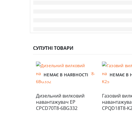
СУПУТНІ ТОВАРИ
НЕМАЄ В НАЯВНОСТІ
НЕМАЄ В 
Дизельний вилковий 
Газовий вилк
навантажувач EP 
навантажувач
CPCD70T8-6BG332
CPQD18T8-K