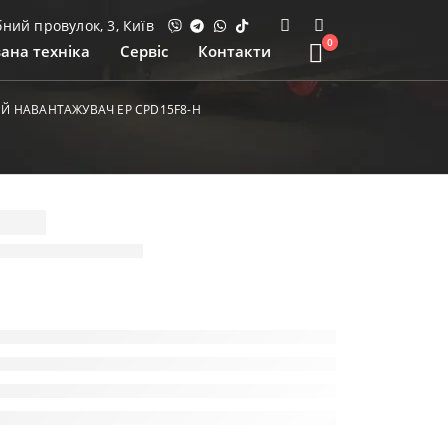
ий провулок, 3, Київ
0
ана техніка
Сервіс
Контакти
Й НАВАНТАЖУВАЧ EP CPD15F8-Н