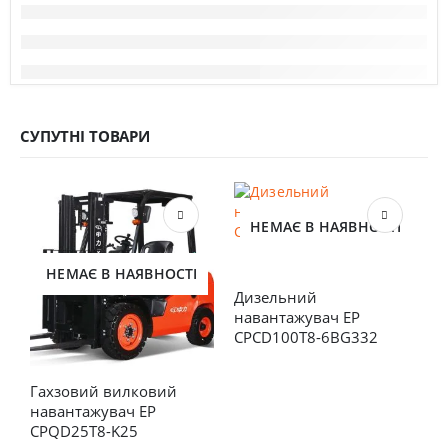
СУПУТНІ ТОВАРИ
НЕМАЄ В НАЯВНОСТІ
НЕМАЄ В НАЯВНОСТІ
Дизельний 
навантажувач EP 
CPCD100T8-6BG332
Гахзовий вилковий 
Е
навантажувач EP 
E
CPQD25T8-K25