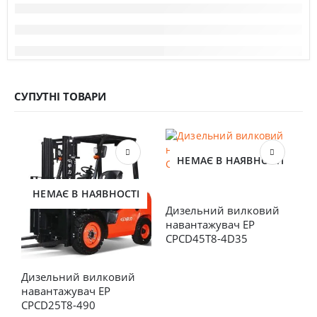
СУПУТНІ ТОВАРИ
НЕМАЄ В НАЯВНОСТІ
НЕМАЄ В НАЯВНОСТІ
Дизельний вилковий 
навантажувач EP 
CPCD45T8-4D35
Дизельний вилковий 
Д
навантажувач EP 
н
CPCD25T8-490
C