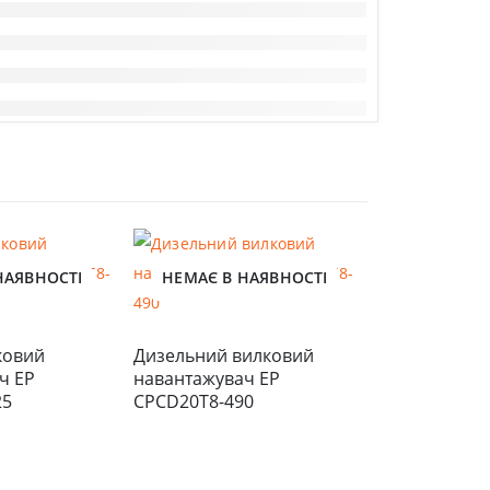
НАЯВНОСТІ
НЕМАЄ В НАЯВНОСТІ
НЕМАЄ В 
овий 
Дизельний вилковий 
 EP 
навантажувач EP 
25
CPCD20T8-490
Електричний