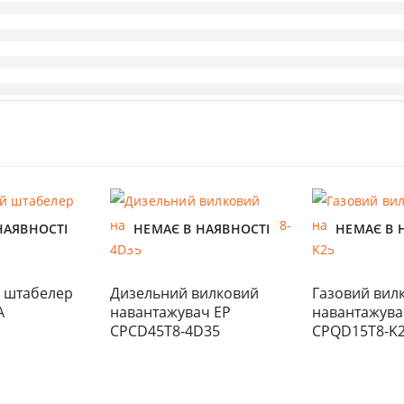
НАЯВНОСТІ
НЕМАЄ В НАЯВНОСТІ
НЕМАЄ В 
 штабелер 
Дизельний вилковий 
Газовий вилк
A
навантажувач EP 
навантажувач
CPCD45T8-4D35
CPQD15T8-K