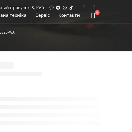
ий провулок, 3, Київ
0
ана техніка
Сервіс
Контакти
ES20-WA