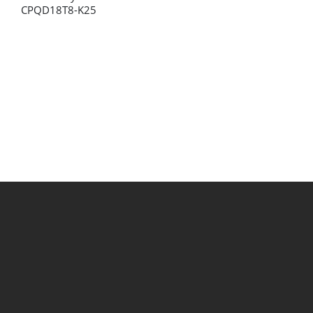
CPQD18T8-K25
E