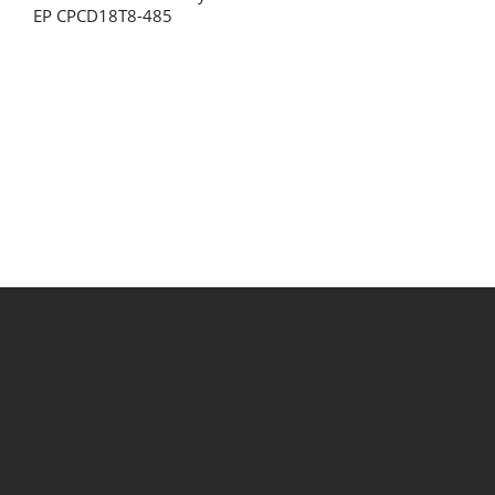
EP CPCD18T8-485