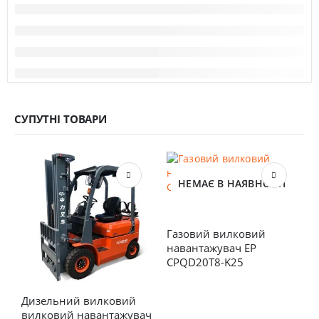
СУПУТНІ ТОВАРИ
НЕМАЄ В НАЯВНОСТІ
Газовий вилковий 
навантажувач EP 
CPQD20T8-K25
Дизельний вилковий 
Е
вилковий навантажувач 
E